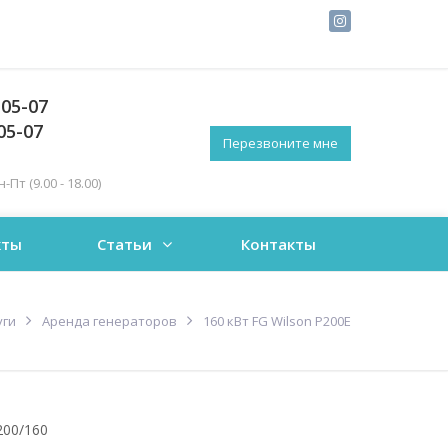
-05-07
05-07
Перезвоните мне
Пт (9.00 - 18.00)
кты
Статьи
Контакты
уги
Аренда генераторов
160 кВт FG Wilson P200E
200/160