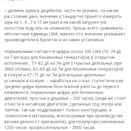
– уровень шума в децибелах: часто не указано, на каком
расстоянии дано значение (стандартно принято измерять
шум на 1, 4 , 7 и 15 метрах) и на какой нагрузке (на
холостом ходу или на номинале). Проще всего сравнивать
абсолютные единицы LWA, именно это значение указывают
производители в буклетах и на самих установках.
Нормальными считаются цифры около 100 LWA (72–74 дБ
на 7 метрах) для бензиновых генераторов в открытом
исполнении , 77–82 дБ на 7м для открытых дизельных (при
3000 об/мин), 62–69 дБ на 7м для бензиновых генераторов
в кожухе и 67–71 дБ на 7м для мощных дизельных
установок в кожухе. – наработка на отказ: статистическая
средняя цифра времени безотказной работы до первого
капремонта. Нормальные цифры для бензиновых
двигателей, простых и дешевых – 500 часов, (сюда же стоит
отнести и китайские двигатели, сделанные под Honda или
Yanmar, так как подделывают только конструкцию, а
технологии и материалы, используемые при производстве
весьма далеки от оригиналов), для полупрофессиональных
1200 часов, профессиональных – 3000 часов.